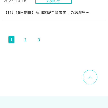
2025.10.16
お知らせ
【11月16日開催】採用試験希望者向けの病院見学会1回目のご案内
投
1
2
3
稿
の
ペ
ー
ジ
送
り