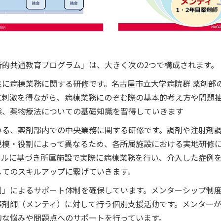
断的共通教育プログラム」は、大きく次の2つで構成されます。
に病棟業務に関する研修です。名古屋市立大学病院群 薬剤部
に刺激を得ながら、病棟業務にのぞむ際の基本的考え方や問題抽
態、薬物療法についての基礎知識を習得していきます
いる、薬剤部内での中央業務に関する研修です。調剤や注射剤
規模・役割によって異なるため、各所属施設における実地研修
キルに基づき所属施設で実際に病棟業務を行い、介入した症例
してのスキルアップに繋げていきます。
制」によるサポート体制を確保しています。メンターシップ制
薬剤師（メンティ）に対して行う個別支援活動です。メンターが
的な悩みや問題点へのサポートを行っています。