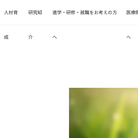
人材育
研究紹
進学・研修・就職をお考えの方
医療
成
介
へ
へ